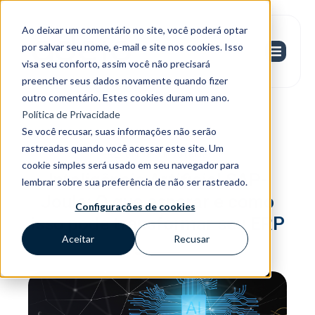
Ao deixar um comentário no site, você poderá optar
por salvar seu nome, e-mail e site nos cookies. Isso
visa seu conforto, assim você não precisará
preencher seus dados novamente quando fizer
outro comentário. Estes cookies duram um ano.
Política de Privacidade
Se você recusar, suas informações não serão
rastreadas quando você acessar este site. Um
Reforma Tributária
cookie simples será usado em seu navegador para
Inteligência Artificial SAP-
lembrar sobre sua preferência de não ser rastreado.
Joule: O que esperar e como
Configurações de cookies
isso pode transformar seu ERP
Aceitar
Recusar