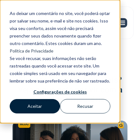
Ao deixar um comentário no site, você poderá optar
por salvar seu nome, e-mail e site nos cookies. Isso
visa seu conforto, assim você não precisará
preencher seus dados novamente quando fizer
outro comentário. Estes cookies duram um ano.
Política de Privacidade
Se você recusar, suas informações não serão
rastreadas quando você acessar este site. Um
Tax
cookie simples será usado em seu navegador para
Fim dos Regimes Especiais?
lembrar sobre sua preferência de não ser rastreado.
Veja o que está por vir com a
Configurações de cookies
Reforma Tributária
Aceitar
Recusar