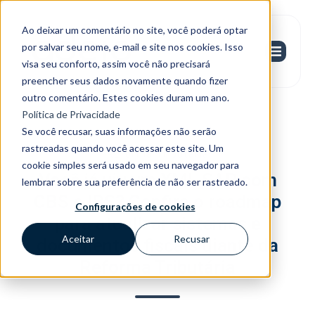
Ao deixar um comentário no site, você poderá optar
por salvar seu nome, e-mail e site nos cookies. Isso
visa seu conforto, assim você não precisará
preencher seus dados novamente quando fizer
outro comentário. Estes cookies duram um ano.
Política de Privacidade
Se você recusar, suas informações não serão
rastreadas quando você acessar este site. Um
Reforma Tributária
cookie simples será usado em seu navegador para
Você já viu um XML SAP com
lembrar sobre sua preferência de não ser rastreado.
CBS e IBS? Confira o roadmap
Configurações de cookies
para atualizar sistemas e
Aceitar
Recusar
documentos fiscais diante da
Reforma Tributária