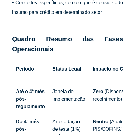
• Conceitos específicos, como o que é considerado
insumo para crédito em determinado setor.
Quadro Resumo das Fases
Operacionais
Período
Status Legal
Impacto no Caixa
Até o 4º mês
Janela de
Zero
(Dispensa de
pós-
implementação
recolhimento)
regulamento
Do 4º mês
Arrecadação
Neutro
(Abatiment
pós-
de teste (1%)
PIS/COFINS/ICMS/