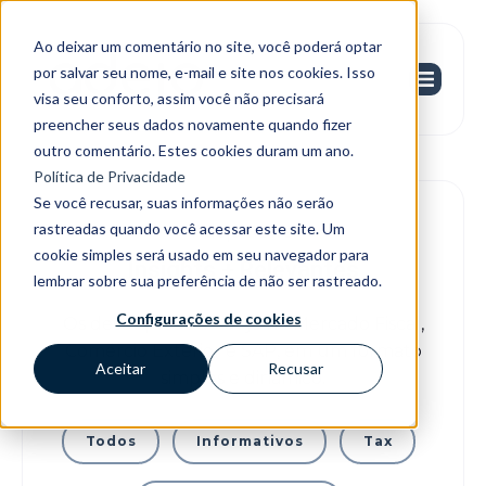
Ao deixar um comentário no site, você poderá optar
por salvar seu nome, e-mail e site nos cookies. Isso
visa seu conforto, assim você não precisará
preencher seus dados novamente quando fizer
outro comentário. Estes cookies duram um ano.
Política de Privacidade
Se você recusar, suas informações não serão
rastreadas quando você acessar este site. Um
Adejo news
cookie simples será usado em seu navegador para
Insights + Relevantes
lembrar sobre sua preferência de não ser rastreado.
Configurações de cookies
Os destaques da Adejo no Mercado Fiscal,
Comércio Exterior e SAP, em um formato
Aceitar
Recusar
simples e dinâmico.
Todos
Informativos
Tax